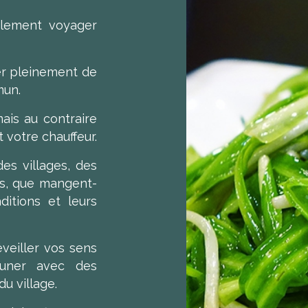
lement voyager
er pleinement de
mun.
ais au contraire
t votre chauffeur.
es villages, des
ns, que mangent-
aditions et leurs
éveiller vos sens
euner avec des
u village.